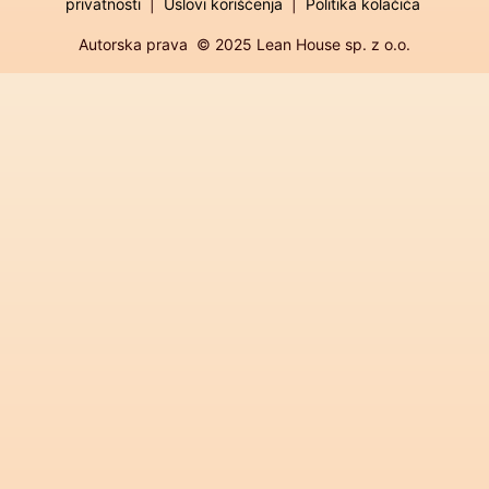
privatnosti
|
Uslovi korišćenja
|
Politika kolačića
Autorska prava © 2025 Lean House sp. z o.o.