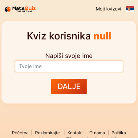
Moji kvizovi
Kviz korisnika
null
Napiši svoje ime
DALJE
Početna
|
Reklamirajte
|
Kontakt
|
O nama
|
Politika