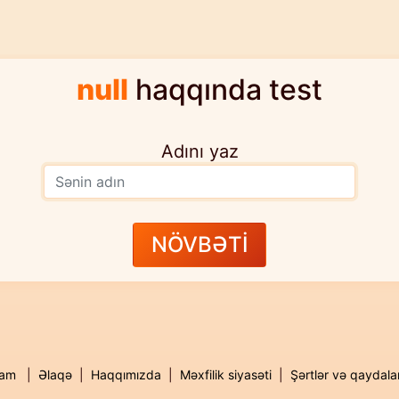
null
haqqında test
Adını yaz
NÖVBƏTİ
lam
|
Əlaqə
|
Haqqımızda
|
Məxfilik siyasəti
|
Şərtlər və qaydala