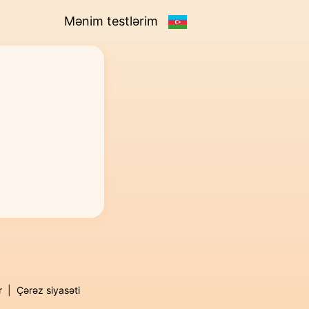
Mənim testlərim
r
|
Çərəz siyasəti