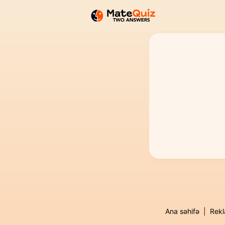
Ana səhifə
|
Rek