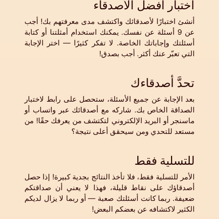
اختبار أفضل الأصدقاء
أنشئ اختبارًا لأصدقائك واكتشف مدى معرفتهم بك! أجب
عن 9 أسئلة عن نفسك. يمكنك استخدام أمثلتنا أو كتابة
أسئلتك وإجاباتك الخاصة. لا تفكر كثيرًا — اختر الإجابة
التي تعبّر عنك أكثر. أجب بصدق!
تحدَّ أصدقاءك
بعد الإجابة عن جميع الأسئلة، ستحصل على رابط لاختبار
الصداقة الخاص بك. شاركه مع أصدقائك عبر واتساب أو
ماسنجر أو البريد الإلكتروني لتكتشف من يعرفك حقًا! من
مستعد للتحدي ومن سيحقق أعلى نتيجة؟
للتسلية فقط
الأمر للتسلية فقط، فلا تأخذ النتائج بجدية كبيرة! إذا حصل
أصدقاؤك على نقاط قليلة، فهذا لا يعني أن صداقتكم
ضعيفة. ربما كانت أسئلتك صعبة — أو ربما لا يزال لديكم
الكثير لاكتشافه عن بعضكم البعض!