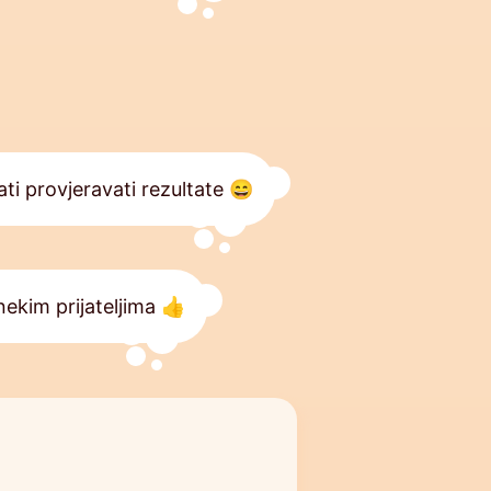
i provjeravati rezultate 😄
nekim prijateljima 👍