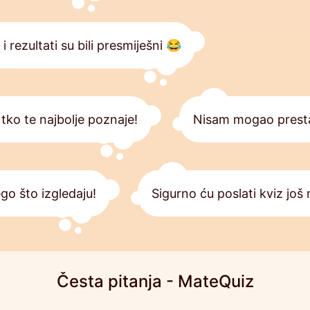
 i rezultati su bili presmiješni 😂
tko te najbolje poznaje!
Nisam mogao prestat
go što izgledaju!
Sigurno ću poslati kviz još 
Česta pitanja - MateQuiz