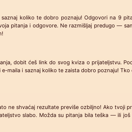
 i saznaj koliko te dobro poznaju! Odgovori na 9 pita
 svoja pitanja i odgovore. Ne razmišljaj predugo — s
n!
ja, dobit ćeš link do svog kviza o prijateljstvu. Podi
-maila i saznaj koliko te zaista dobro poznaju! Tko ć
o ne shvaćaj rezultate previše ozbiljno! Ako tvoji pri
ateljstvo slabo. Možda su pitanja bila teška — ili jo