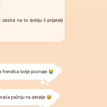
zira na to dobiju li prijatelji
a frendica bolje poznaje 😭
raća pažnju na detalje 😅