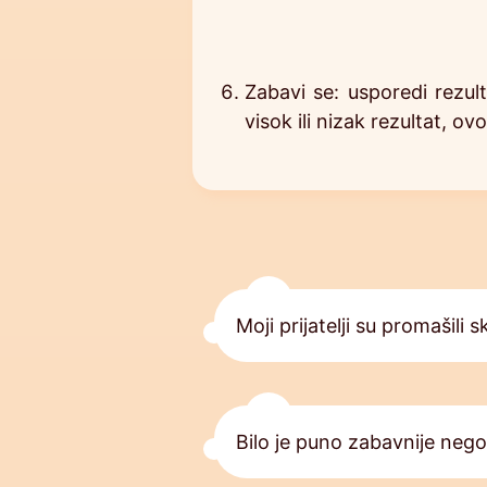
Zabavi se: usporedi rezult
visok ili nizak rezultat, o
Moji prijatelji su promašili 
Bilo je puno zabavnije neg