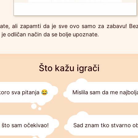
ate, ali zapamti da je sve ovo samo za zabavu! Bez ob
vo je odličan način da se bolje upoznate.
Što kažu igrači
skoro sva pitanja 😂
Mislila sam da me najbolj
o što sam očekivao!
Sad znam tko stvarno ob