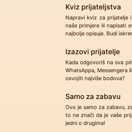
Kviz prijateljstva
Napravi kviz za prijatelje
naše primjere ili napisati
najbolje opisuje. Budi iskre
Izazovi prijatelje
Kada odgovoriš na sva pitan
WhatsAppa, Messengera ili e
osvojiti najviše bodova?
Samo za zabavu
Ovo je samo za zabavu, zat
to ne znači da je vaše prij
jedni o drugima!