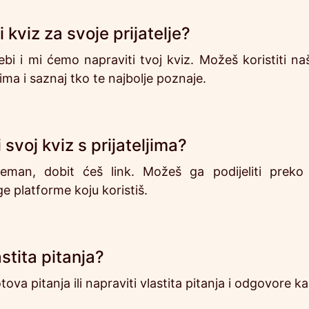
kviz za svoje prijatelje?
i i mi ćemo napraviti tvoj kviz. Možeš koristiti naša
ljima i saznaj tko te najbolje poznaje.
 svoj kviz s prijateljima?
eman, dobit ćeš link. Možeš ga podijeliti prek
ge platforme koju koristiš.
stita pitanja?
ova pitanja ili napraviti vlastita pitanja i odgovore kak