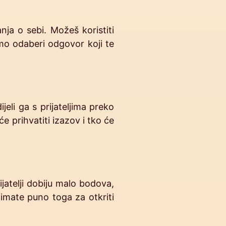
nja o sebi. Možeš koristiti
amo odaberi odgovor koji te
jeli ga s prijateljima preko
e prihvatiti izazov i tko će
jatelji dobiju malo bodova,
š imate puno toga za otkriti