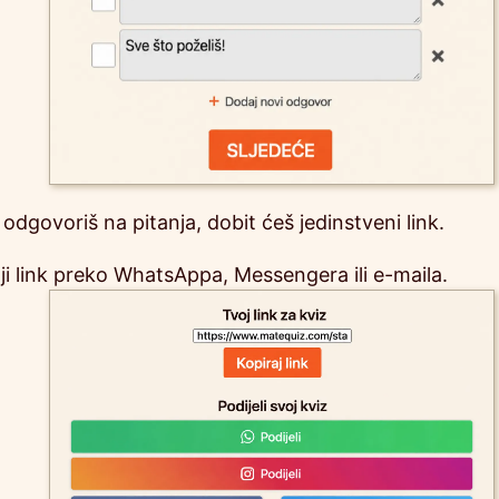
 odgovoriš na pitanja, dobit ćeš jedinstveni link.
šalji link preko WhatsAppa, Messengera ili e-maila.