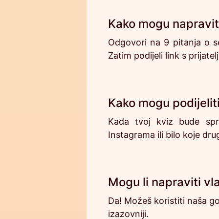
Kako mogu napraviti 
Odgovori na 9 pitanja o seb
Zatim podijeli link s prijate
Kako mogu podijeliti
Kada tvoj kviz bude spr
Instagrama ili bilo koje dru
Mogu li napraviti vla
Da! Možeš koristiti naša got
izazovniji.