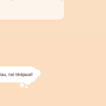
u, nei tikėjausi!