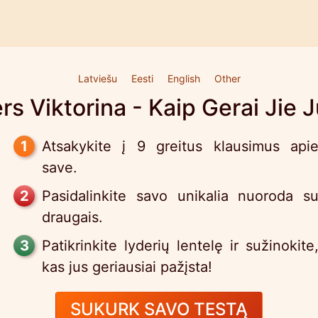
Latviešu
Eesti
English
Other
s Viktorina - Kaip Gerai Jie J
Atsakykite į 9 greitus klausimus api
save.
Pasidalinkite savo unikalia nuoroda s
draugais.
Patikrinkite lyderių lentelę ir sužinokite
kas jus geriausiai pažįsta!
SUKURK SAVO TESTĄ