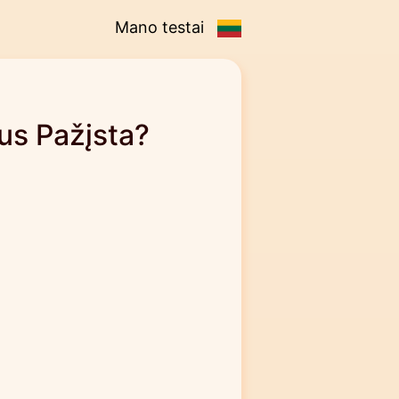
Mano testai
us Pažįsta?
e
u
,