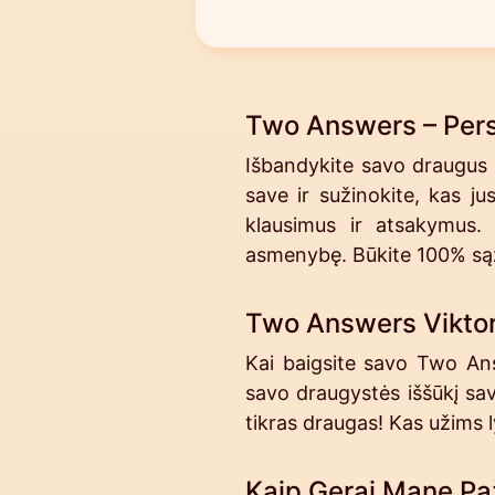
Two Answers – Pers
Išbandykite savo draugus 
save ir sužinokite, kas j
klausimus ir atsakymus. N
asmenybę. Būkite 100% sąž
Two Answers Vikto
Kai baigsite savo Two Answ
savo draugystės iššūkį sa
tikras draugas! Kas užims ly
Kaip Gerai Mane Paž