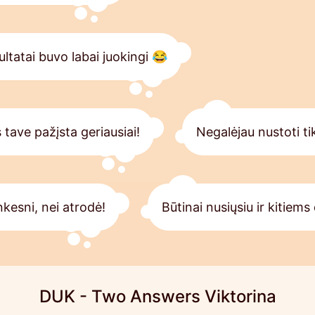
ultatai buvo labai juokingi 😂
tave pažįsta geriausiai!
Negalėjau nustoti tik
nkesni, nei atrodė!
Būtinai nusiųsiu ir kitiem
DUK - Two Answers Viktorina