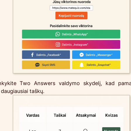
ankykite Two Answers valdymo skydelį, kad pamaty
daugiausiai taškų.