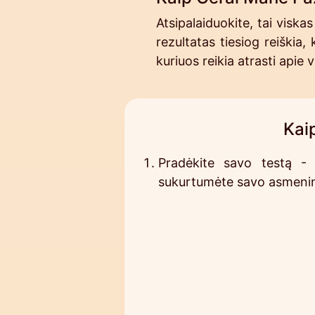
Atsipalaiduokite, tai visk
rezultatas tiesiog reiškia
kuriuos reikia atrasti apie 
Kai
Pradėkite savo testą -
sukurtumėte savo asmenin