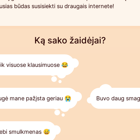
ausias būdas susisiekti su draugais internete!
Ką sako žaidėjai?
ik visuose klausimuose 😂
augė mane pažįsta geriau 😭
Buvo daug smagia
stebi smulkmenas 😅