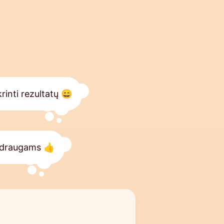
rinti rezultatų 😄
s draugams 👍