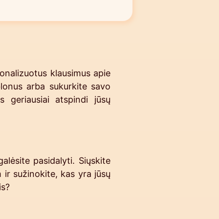
onalizuotus klausimus apie
blonus arba sukurkite savo
s geriausiai atspindi jūsų
lėsite pasidalyti. Siųskite
r sužinokite, kas yra jūsų
is?