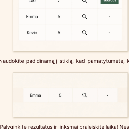
Naudokite padidinamąjį stiklą, kad pamatytumėte, 
lyginkite rezultatus ir linksmai praleiskite laiką! Nes