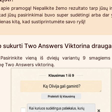
as apie pramogą! Nepalikite žemo rezultato tarp jūsų
, kad jūsų pasirinkimai buvo super sudėtingi arba da
vienas kitą, kad sustiprintumėte savo ryšį!
p sukurti Two Answers Viktorina draug
 Pasirinkite vieną iš dviejų variantų 9 smagie
ę Two Answers viktoriną.